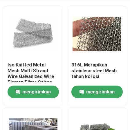
Iso Knitted Metal
316L Merapikan
Mesh Multi Strand
stainless steel Mesh
Wire Galvanized Wire
tahan korosi
Elemen Filter Cairan
Gas
Rumah
mengirimkan
mengirimkan
permintaan
permintaan
Produk
Pertunjukan VR