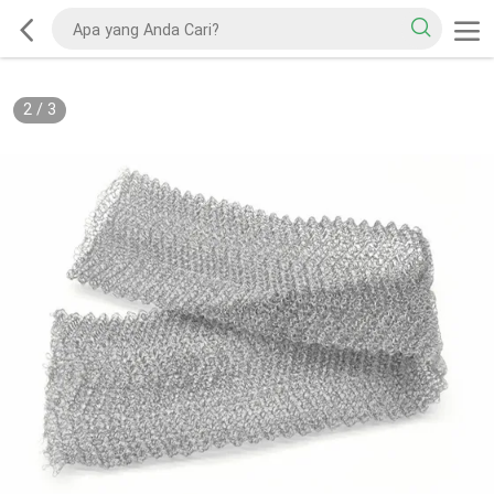
2
/
3