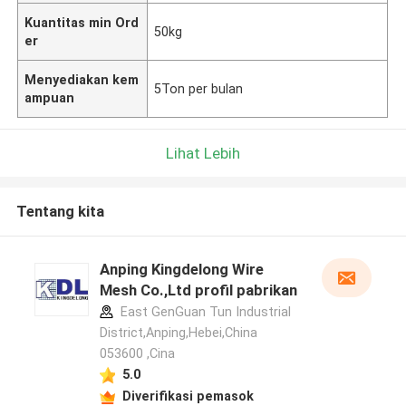
Kuantitas min Ord
50kg
er
Menyediakan kem
5Ton per bulan
ampuan
Lihat Lebih
Tentang kita
Anping Kingdelong Wire
Mesh Co.,Ltd profil pabrikan
East GenGuan Tun Industrial
District,Anping,Hebei,China
053600 ,Cina
5.0
Diverifikasi pemasok