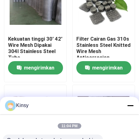
Tentang Kami
Tur Pabrik
Kekuatan tinggi 30' 42'
Filter Cairan Gas 310s
Wire Mesh Dipakai
Stainless Steel Knitted
304l Stainless Steel
Wire Mesh
Kontrol Kualitas
Tube
Anticorrosion
mengirimkan
mengirimkan
Hubungi Kami
permintaan
permintaan
Berita
Kinsy
Kasus-kasus
11:04 PM
Layar Jaring Kawat Anyaman