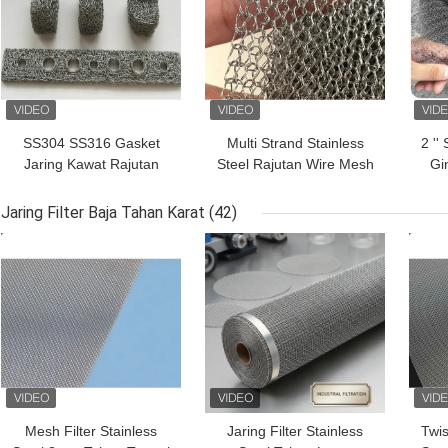
SS304 SS316 Gasket
Multi Strand Stainless
2 ''
Jaring Kawat Rajutan
Steel Rajutan Wire Mesh
Gi
Terkompresi Untuk
Flat Type Alkali
W
Penyerapan Guncangan
Resistance
P
Jaring Filter Baja Tahan Karat
(42)
HARGA TERBAIK
HARGA TERBAIK
HAR
Mesh Filter Stainless
Jaring Filter Stainless
Twi