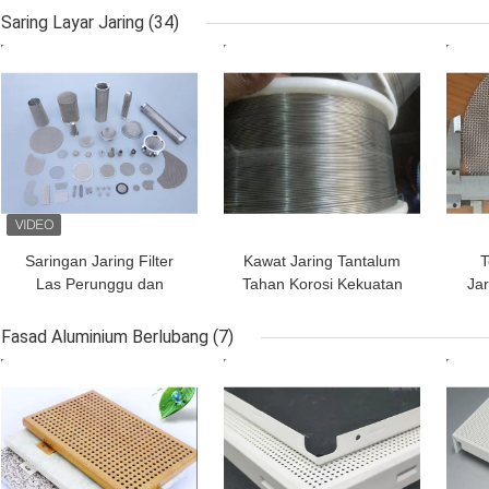
Bulat Lembaran
Tembaga Berlubang
Saring Layar Jaring
(34)
Berlubang
100mm
HARGA TERBAIK
HARGA TERBAIK
HAR
Saringan Jaring Filter
Kawat Jaring Tantalum
T
Las Perunggu dan
Tahan Korosi Kekuatan
Ja
Tembaga untuk Solusi
Tinggi untuk Kapasitor
awe
Filtrasi yang Disesuaikan
dan Aplikasi Industri
Fasad Aluminium Berlubang
(7)
HARGA TERBAIK
HARGA TERBAIK
HAR