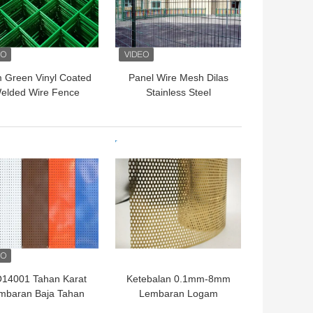
 Green Vinyl Coated
Panel Wire Mesh Dilas
elded Wire Fence
Stainless Steel
Panels Weldmesh
Keamanan Tinggi Untuk
ets Rectangle Hole
Pagar 2.7m Anti
Penuaan
GA TERBAIK
HARGA TERBAIK
O14001 Tahan Karat
Ketebalan 0.1mm-8mm
mbaran Baja Tahan
Lembaran Logam
rat 3mm Lembaran
Berlubang Tahan Erosi