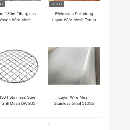
m * 30m Fiberglass
Efektivitas Pelindung
Woven Wire Mesh
Layar Wire Mesh Tenun
creen Digunakan
Tembaga 200hz-5000hz
agai Layar Jendela
99,99% Murni
Anti Serangga
GA TERBAIK
HARGA TERBAIK
I304 Stainless Steel
Layar Wire Mesh
 Grill Mesh BWG33-
Stainless Steel 310SS
G16 Barbecue Grill
Digunakan Di Ladang
Wire Mesh
Minyak Dan Peralatan
Pengilangan
GA TERBAIK
HARGA TERBAIK