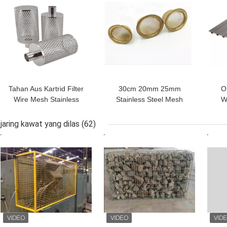
Tahan Aus Kartrid Filter
30cm 20mm 25mm
O
Wire Mesh Stainless
Stainless Steel Mesh
W
Steel Untuk Industri
Strainer Cone Mesh
Fi
Mekanik
Filter 500 125 200
S
jaring kawat yang dilas
(62)
Mikron
HARGA TERBAIK
HARGA TERBAIK
HAR