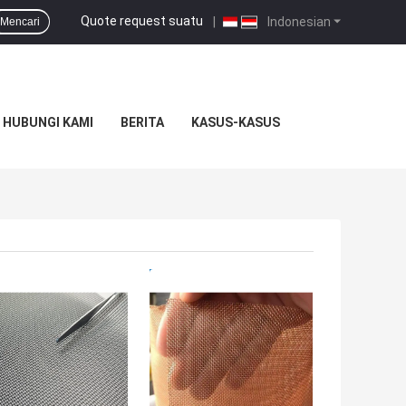
Quote request suatu
|
Indonesian
Mencari
HUBUNGI KAMI
BERITA
KASUS-KASUS
GA TERBAIK
HARGA TERBAIK