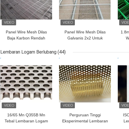
Panel Wire Mesh Dilas
Panel Wire Mesh Dilas
1.8m
Baja Karbon Rendah
Galvanis 2x2 Untuk
W
Untuk Pemanasan Lantai
Tempat Tidur Yang
Dalam Dekorasi Interior
Dibesarkan Tahan Erosi
She
Lembaran Logam Berlubang
(44)
HARGA TERBAIK
HARGA TERBAIK
HAR
16/65 Mn Q355B Mn
Perguruan Tinggi
IS
Tebal Lembaran Logam
Eksperimental Lembaran
Le
Berlubang 1mm Lubang
Logam Berlubang Pelat
Ka