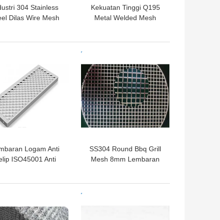
dustri 304 Stainless
Kekuatan Tinggi Q195
eel Dilas Wire Mesh
Metal Welded Mesh
oll ASTM ISO9001
Panel Decking Wire
Standar
Mesh
GA TERBAIK
HARGA TERBAIK
mbaran Logam Anti
SS304 Round Bbq Grill
elip ISO45001 Anti
Mesh 8mm Lembaran
ip Lembaran Logam
Logam Berlubang
rlubang Tahan aus
Persegi
GA TERBAIK
HARGA TERBAIK