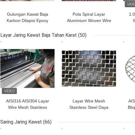
Gulungan Kawat Baja
Pola Spiral Layar
1.0
Karbon Dilapisi Epoxy
Aluminium Woven Wire
Plastik Hitam 0,914m 1m
Mesh Fleksibel Untuk
S
Daya Tahan Tinggi
Partisi Interior
Seb
Layar Jaring Kawat Baja Tahan Karat
(50)
HARGA TERBAIK
HARGA TERBAIK
HAR
AISI316 AISI304 Layar
Layar Wire Mesh
AIS
Wire Mesh Stainless
Stainless Steel Daya
Bbq
Steel 0,5m-3m Lebar
Tahan Tinggi Untuk
BW
Anti Korosi
Layar Ventilasi Udara
Saring Jaring Kawat
(66)
HARGA TERBAIK
HARGA TERBAIK
HAR