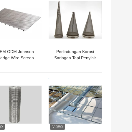
EM ODM Johnson
Perlindungan Korosi
edge Wire Screen
Saringan Topi Penyihir
lter Untuk Sumur Air
Stainless Steel yang
S Wire Mesh Filter
Dapat Disesuaikan
GA TERBAIK
HARGA TERBAIK