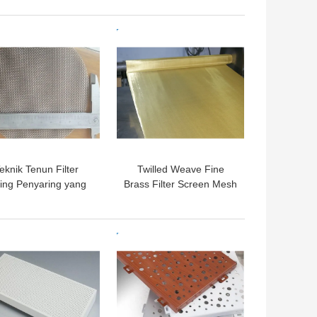
Logam Berlubang
Layar Tembaga
GA TERBAIK
HARGA TERBAIK
eknik Tenun Filter
Twilled Weave Fine
ring Penyaring yang
Brass Filter Screen Mesh
t Untuk Kinerja yang
Untuk Filtrasi Tanah Liat
Lebih Tinggi
Dan Serbuk
GA TERBAIK
HARGA TERBAIK