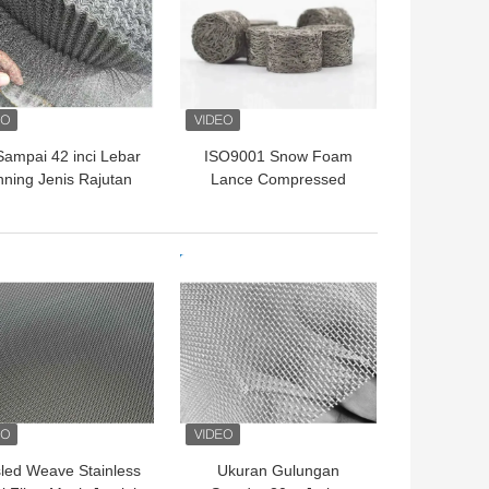
 Sampai 42 inci Lebar
ISO9001 Snow Foam
nning Jenis Rajutan
Lance Compressed
ire Mesh Efisiensi
Rajutan Filter Wire Mesh
enyaringan Tinggi
Corrosion Proof
GA TERBAIK
HARGA TERBAIK
sled Weave Stainless
Ukuran Gulungan