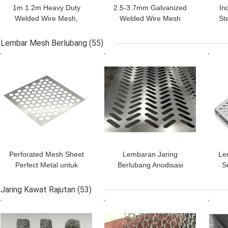
1m 1.2m Heavy Duty
2.5-3.7mm Galvanized
In
Welded Wire Mesh,
Welded Wire Mesh
St
Fasilitas Mesin Menjaga
Gabion Steel Mesh
R
Wire Mesh
Untuk Dinding Eksterior
Lembar Mesh Berlubang
(55)
Bangunan
HARGA TERBAIK
HARGA TERBAIK
HAR
Perforated Mesh Sheet
Lembaran Jaring
Le
Perfect Metal untuk
Berlubang Anodisasi
S
Industri Kimia dan
Stainless Steel Kemasan
Sel
Farmasi
Karton Panjang 0,5m-6m
Be
Jaring Kawat Rajutan
(53)
HARGA TERBAIK
HARGA TERBAIK
HAR