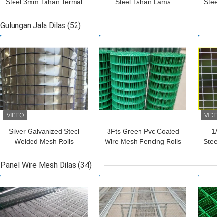
Steel 3mm Tahan Termal
Steel Tahan Lama
Stee
untuk Filtrasi Suhu Tinggi
Terbuat Dari Bahan
2-
di Industri
SS304 Dan SS316 Untuk
Gulungan Jala Dilas
(52)
Aplikasi Penyaringan
HARGA TERBAIK
HARGA TERBAIK
HAR
Dan Filtrasi Industri
Silver Galvanized Steel
3Fts Green Pvc Coated
1/
Welded Mesh Rolls
Wire Mesh Fencing Rolls
Stee
Untuk Ketahanan Abrasi
Wire Garden Fence Roll
U
Pekerjaan Konstruksi
Tahan Karat
P
Panel Wire Mesh Dilas
(34)
HARGA TERBAIK
HARGA TERBAIK
HAR