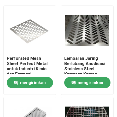
Perforated Mesh
Lembaran Jaring
Sheet Perfect Metal
Berlubang Anodisasi
untuk Industri Kimia
Stainless Steel
dan Farmasi
Kemasan Karton
Panjang 0,5m-6m
Rumah
mengirimkan
mengirimkan
permintaan
permintaan
Produk
Pertunjukan VR