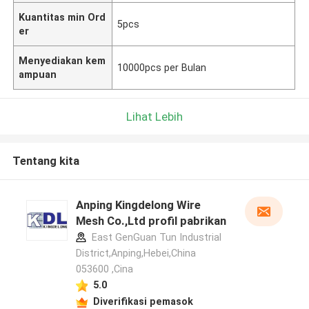
Kuantitas min Ord
5pcs
er
Menyediakan kem
10000pcs per Bulan
ampuan
Lihat Lebih
Tentang kita
Anping Kingdelong Wire
Mesh Co.,Ltd profil pabrikan
East GenGuan Tun Industrial
District,Anping,Hebei,China
053600 ,Cina
5.0
Diverifikasi pemasok