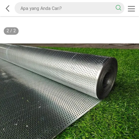
2
/
2