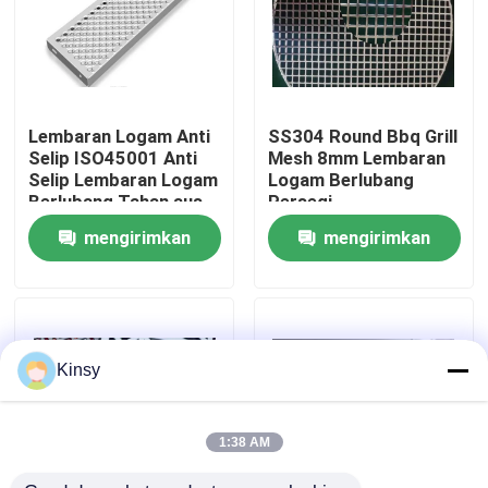
Tentang Kami
Tur Pabrik
Lembaran Logam Anti
SS304 Round Bbq Grill
Selip ISO45001 Anti
Mesh 8mm Lembaran
Selip Lembaran Logam
Logam Berlubang
Kontrol Kualitas
Berlubang Tahan aus
Persegi
mengirimkan
mengirimkan
Hubungi Kami
permintaan
permintaan
Berita
Kinsy
Kasus-kasus
1:38 AM
Layar Jaring Kawat Anyaman