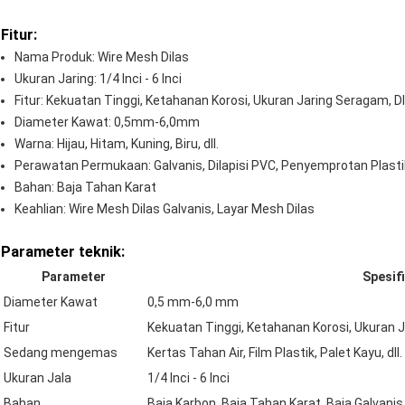
Fitur:
Nama Produk: Wire Mesh Dilas
Ukuran Jaring: 1/4 Inci - 6 Inci
Fitur: Kekuatan Tinggi, Ketahanan Korosi, Ukuran Jaring Seragam, Dll
Diameter Kawat: 0,5mm-6,0mm
Warna: Hijau, Hitam, Kuning, Biru, dll.
Perawatan Permukaan: Galvanis, Dilapisi PVC, Penyemprotan Plasti
Bahan: Baja Tahan Karat
Keahlian: Wire Mesh Dilas Galvanis, Layar Mesh Dilas
Parameter teknik:
Parameter
Spesif
Diameter Kawat
0,5 mm-6,0 mm
Fitur
Kekuatan Tinggi, Ketahanan Korosi, Ukuran J
Sedang mengemas
Kertas Tahan Air, Film Plastik, Palet Kayu, dll.
Ukuran Jala
1/4 Inci - 6 Inci
Bahan
Baja Karbon, Baja Tahan Karat, Baja Galvanis