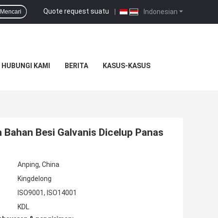
Quote request suatu
|
Indonesian
Mencari
HUBUNGI KAMI
BERITA
KASUS-KASUS
 Bahan Besi Galvanis Dicelup Panas
Anping, China
Kingdelong
ISO9001, ISO14001
KDL