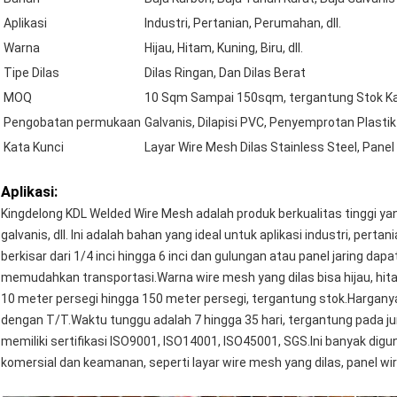
Aplikasi
Industri, Pertanian, Perumahan, dll.
Warna
Hijau, Hitam, Kuning, Biru, dll.
Tipe Dilas
Dilas Ringan, Dan Dilas Berat
MOQ
10 Sqm Sampai 150sqm, tergantung Stok K
Pengobatan permukaan
Galvanis, Dilapisi PVC, Penyemprotan Plastik
Kata Kunci
Layar Wire Mesh Dilas Stainless Steel, Panel
Aplikasi:
Kingdelong KDL Welded Wire Mesh adalah produk berkualitas tinggi yang
galvanis, dll. Ini adalah bahan yang ideal untuk aplikasi industri, per
berkisar dari 1/4 inci hingga 6 inci dan gulungan atau panel jaring d
memudahkan transportasi.Warna wire mesh yang dilas bisa hijau, hita
10 meter persegi hingga 150 meter persegi, tergantung stok.Harga
dengan T/T.Waktu tunggu adalah 7 hingga 35 hari, tergantung pada 
memiliki sertifikasi ISO9001, ISO14001, ISO45001, SGS.Ini banyak digu
komersial dan keamanan, seperti layar wire mesh yang dilas, panel wire