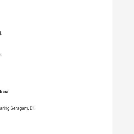
.
k
ikasi
aring Seragam, Dll.