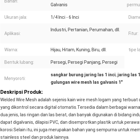
Bahan:
Galvanis
permu
Ukuran jala:
1/4 Inci - 6 Inci
Diame
Industri, Pertanian, Perumahan, dll.
Aplikasi:
Fitur:
Warna:
Hijau, Hitam, Kuning, Biru, dll.
tipe l
Bentuk lubang:
Persegi, Persegi Panjang, Persegi
sangkar burung jaring las 1 inci
,
jaring las 
Menyoroti:
gulungan wire mesh las galvanis 1"
Deskripsi Produk:
Welded Wire Mesh adalah sejenis kain wire mesh logam yang terbuat dar
yang dikontrol secara digital otomatis.Tersedia dalam berbagai warna, te
dua jenis, las ringan dan las berat, dan banyak digunakan di bidang ind
dapat digalvanis, dilapisi PVC, dan disemprotkan plastik untuk pera
korosi.Selain itu, ini juga merupakan bahan yang sempurna untuk me
stainless steel dan produk lainnya.