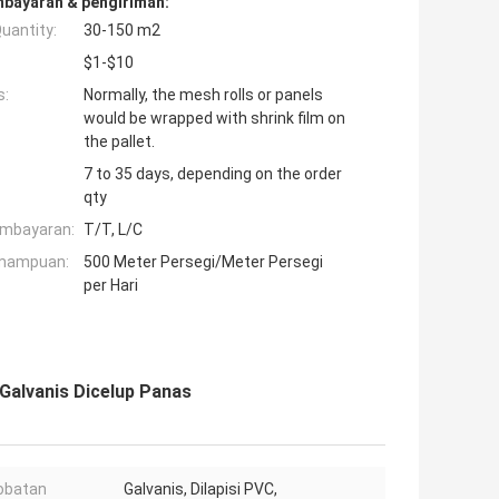
mbayaran & pengiriman:
uantity:
30-150 m2
$1-$10
s:
Normally, the mesh rolls or panels
would be wrapped with shrink film on
the pallet.
7 to 35 days, depending on the order
qty
embayaran:
T/T, L/C
mampuan:
500 Meter Persegi/Meter Persegi
per Hari
Galvanis Dicelup Panas
obatan
Galvanis, Dilapisi PVC,