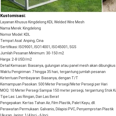
Kustomisasi:
Layanan Khusus Kingdelong KDL Welded Wire Mesh
Nama Merek: Kingdelong
Nomor Model: KDL
Tempat Asal: Anping, Cina
Sertifikasi: ISO9001, ISO14001, ISO45001, SGS
Jumlah Pesanan Minimum: 30-150 m2
Harga: 2-8 USD/m2
Detail Kemasan: Biasanya, gulungan atau panel mesh akan dibungkus
Waktu Pengiriman: 7 hingga 35 hari, tergantung jumlah pesanan
Ketentuan Pembayaran: Biasanya, dengan T/T
Kemampuan Pasokan: 500 Meter Persegi/Meter Persegi per Hari
MOQ: 10 Meter Persegi Sampai 150 meter persegi, tergantung Stok 
Tipe Las: Las Ringan, Dan Las Berat
Pengepakan: Kertas Tahan Air, Film Plastik, Palet Kayu, dll.
Perawatan Permukaan: Galvanis, Dilapisi PVC, Penyemprotan Plastik
Ukuran Jaring: 1/4 Inci - 6 Inci