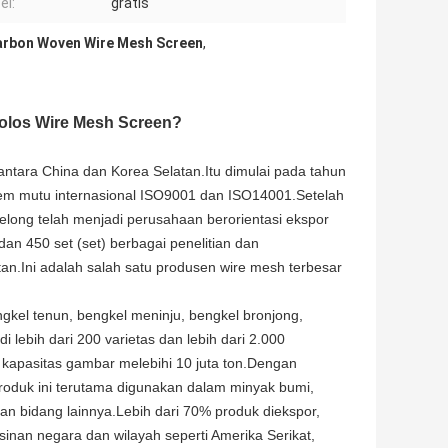
el:
gratis
arbon Woven Wire Mesh Screen
,
olos Wire Mesh Screen?
ntara China dan Korea Selatan.Itu dimulai pada tahun
sistem mutu internasional ISO9001 dan ISO14001.Setelah
delong telah menjadi perusahaan berorientasi ekspor
dan 450 set (set) berbagai penelitian dan
.Ini adalah salah satu produsen wire mesh terbesar
ngkel tenun, bengkel meninju, bengkel bronjong,
lebih dari 200 varietas dan lebih dari 2.000
n kapasitas gambar melebihi 10 juta ton.Dengan
oduk ini terutama digunakan dalam minyak bumi,
 dan bidang lainnya.Lebih dari 70% produk diekspor,
inan negara dan wilayah seperti Amerika Serikat,