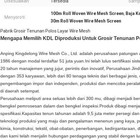
Disesuaikan:
Tersedia
Samp
100m Roll Woven Wire Mesh Screen
,
Baja K
Menyoroti:
30m Roll Woven Wire Mesh Screen
Pabrik Grosir Tenunan Polos Layar Wire Mesh
Mengapa Memilih KDL Diproduksi Untuk Grosir Tenunan P
Anping Kingdelong Wire Mesh Co., Ltd. adalah perusahaan patungan a
1986 dengan modal terdaftar 51 juta yuan.Ini telah lulus sertifikasi 
20 tahun manajemen yang jujur, perintis dan inovatif, Perusahaan Jin
dengan 353 karyawan, lebih dari 80 tenaga teknis dari berbagai jenis, 
pengembangan impor dan independen, produksi dan mencoba peralatan
di daerah setempat.
Perusahaan meliputi area seluas lebih dari 300 mu, dibagi menjadi be
bengkel pemrosesan dalam dan bengkel inspeksi.Produk dibagi menjadi 
spesifikasi.Kapasitas tenun tahunan adalah 9,5 juta meter persegi da
teknologi produksi yang maju dan pengalaman menenun yang kaya, pr
kimia, konstruksi, tekstil, obat-obatan, penerbangan, kedirgantaraan,
dan kami telah menjalin hubungan perdagangan yang stabil dengan lus