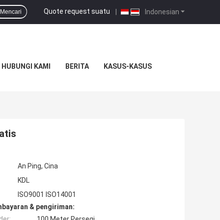
Quote request suatu
|
Indonesian
Mencari
HUBUNGI KAMI
BERITA
KASUS-KASUS
atis
An Ping, Cina
KDL
ISO9001 ISO14001
mbayaran & pengiriman:
der:
100 Meter Persegi