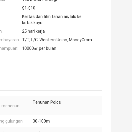
$1-$10
Kertas dan film tahan air, lalu ke
kotak kayu.
n:
25 hari kerja
embayaran:
T/T, L/C, Western Union, MoneyGram
mampuan:
10000㎡ per bulan
Tenunan Polos
k menenun:
ng gulungan:
30-100m