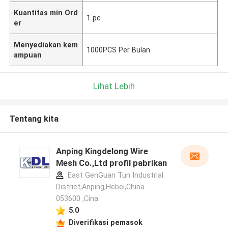
Kuantitas min Ord
1 pc
er
Menyediakan kem
1000PCS Per Bulan
ampuan
Lihat Lebih
Tentang kita
Anping Kingdelong Wire
Mesh Co.,Ltd profil pabrikan
East GenGuan Tun Industrial
District,Anping,Hebei,China
053600 ,Cina
5.0
Diverifikasi pemasok