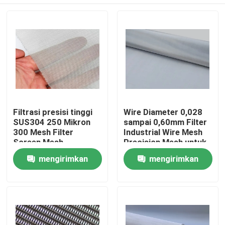
Filtrasi presisi tinggi
Wire Diameter 0,028
SUS304 250 Mikron
sampai 0,60mm Filter
300 Mesh Filter
Industrial Wire Mesh
Screen Mesh
Precision Mesh untuk
Filtrasi yang akurat
Rumah
mengirimkan
mengirimkan
dan Solusi Screening
permintaan
permintaan
Produk
Pertunjukan VR