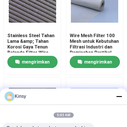
Tentang Kami
Tur Pabrik
Stainless Steel Tahan
Wire Mesh Filter 100
Lama &amp; Tahan
Mesh untuk Kebutuhan
Korosi Gaya Tenun
Filtrasi Industri dan
Kontrol Kualitas
Belanda Filter Wire
Pemisahan Partikel
Mesh
mengirimkan
mengirimkan
Hubungi Kami
permintaan
permintaan
Berita
Kinsy
Kasus-kasus
5:03 AM
Layar Jaring Kawat Anyaman