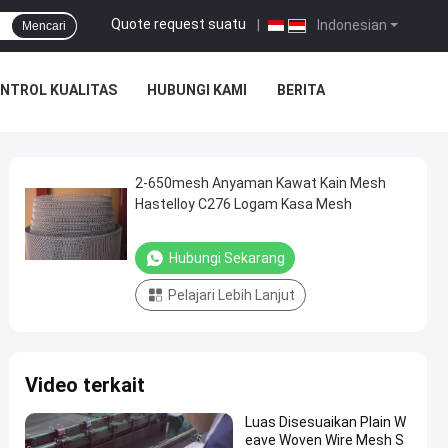
Quote request suatu
|
Indonesian
Mencari
NTROL KUALITAS
HUBUNGI KAMI
BERITA
2-650mesh Anyaman Kawat Kain Mesh
Hastelloy C276 Logam Kasa Mesh
Hubungi Sekarang
Pelajari Lebih Lanjut
Video terkait
Luas Disesuaikan Plain W
eave Woven Wire Mesh S