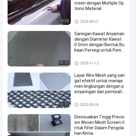
creen dengan Multiple Op
tions Material
Layar Jaring Kawat Anyaman
00:13
2026-05-27
Saringan Kawat Anyaman
dengan Diameter Kawat
0.5mm dengan Bentuk Bu
kaan Persegi untuk Penin
gkatan Kinerja Filtrasi dan
Anyaman Twilled
Layar Jaring Kawat Anyaman
00:20
2025-11-12
Layar Wire Mesh yang san
gat efektif untuk manaje
men lingkungan dengan p
enyaringan dan pemisaha
n yang tepat
Layar Jaring Kawat Anyaman
00:30
2025-05-26
Disesuaikan Tinggi Precis
ion Woven Mesh Screen U
ntuk Filter Dalam Pengola
han Kimia