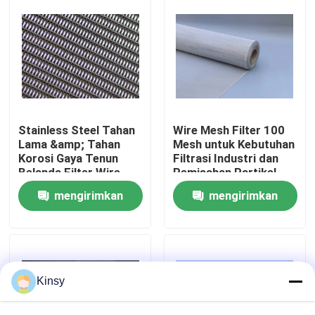
Tentang Kami
Tur Pabrik
Kontrol Kualitas
Stainless Steel Tahan
Wire Mesh Filter 100
Lama &amp; Tahan
Mesh untuk Kebutuhan
Korosi Gaya Tenun
Filtrasi Industri dan
Belanda Filter Wire
Pemisahan Partikel
Hubungi Kami
Mesh
mengirimkan
mengirimkan
Berita
permintaan
permintaan
Kasus-kasus
Kinsy
Layar Jaring Kawat Anyaman