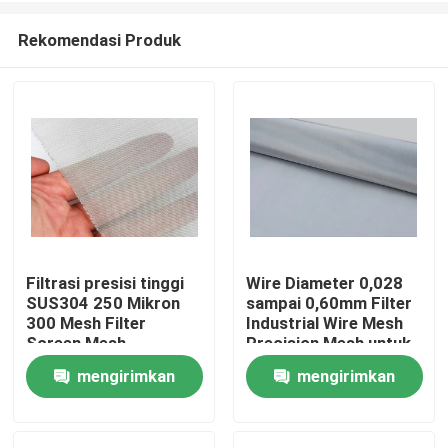
Rekomendasi Produk
Filtrasi presisi tinggi
Wire Diameter 0,028
SUS304 250 Mikron
sampai 0,60mm Filter
Rumah
300 Mesh Filter
Industrial Wire Mesh
Screen Mesh
Precision Mesh untuk
Filtrasi yang akurat
mengirimkan
mengirimkan
Produk
dan Solusi Screening
permintaan
permintaan
Pertunjukan VR