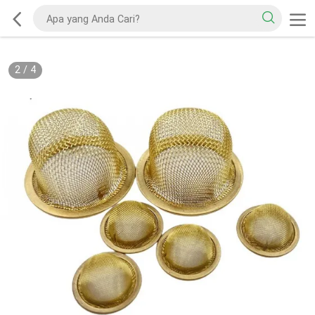
2
/
4