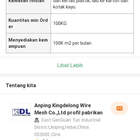
Kemasan rincian
dan kertas plastik, lalu ke karton dan
kotak kayu.
Kuantitas min Ord
100KG
er
Menyediakan kem
100K m2 per bulan
ampuan
Lihat Lebih
Tentang kita
Anping Kingdelong Wire
Mesh Co.,Ltd profil pabrikan
East GenGuan Tun Industrial
District,Anping,Hebei,China
053600 ,Cina