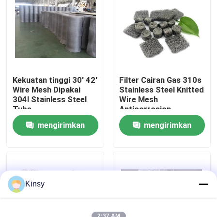
Tentang Kami
Tur Pabrik
Kekuatan tinggi 30' 42'
Filter Cairan Gas 310s
Kontrol Kualitas
Wire Mesh Dipakai
Stainless Steel Knitted
304l Stainless Steel
Wire Mesh
Tube
Anticorrosion
Hubungi Kami
mengirimkan
mengirimkan
permintaan
permintaan
Berita
Kasus-kasus
Kinsy
Layar Jaring Kawat Anyaman
2:37 AM