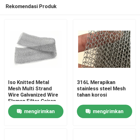
Rekomendasi Produk
Iso Knitted Metal
316L Merapikan
Mesh Multi Strand
stainless steel Mesh
Wire Galvanized Wire
tahan korosi
Rumah
Elemen Filter Cairan
Gas
mengirimkan
mengirimkan
Produk
permintaan
permintaan
Pertunjukan VR