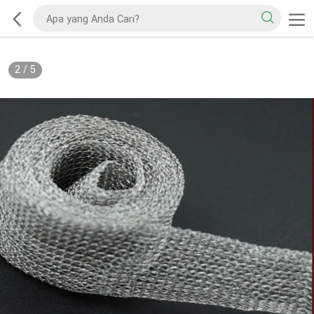
2
/
5